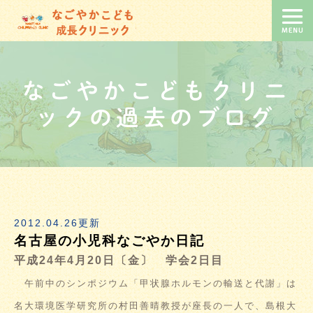
なごやかこどもクリニ
ックの過去のブログ
2012.04.26更新
名古屋の小児科なごやか日記
平成24年4月20日〔金〕 学会2日目
午前中のシンポジウム「甲状腺ホルモンの輸送と代謝」は
名大環境医学研究所の村田善晴教授が座長の一人で、島根大