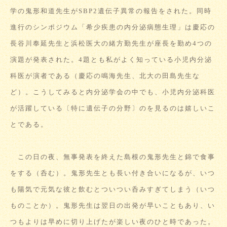
学の鬼形和道先生がSBP2遺伝子異常の報告をされた。同時
進行のシンポジウム「希少疾患の内分泌病態生理」は慶応の
長谷川奉延先生と浜松医大の緒方勤先生が座長を勤め4つの
演題が発表された。4題とも私がよく知っている小児内分泌
科医が演者である（慶応の鳴海先生、北大の田島先生な
ど）。こうしてみると内分泌学会の中でも、小児内分泌科医
が活躍している〔特に遺伝子の分野〕のを見るのは嬉しいこ
とである。
この日の夜、無事発表を終えた島根の鬼形先生と錦で食事
をする（呑む）。鬼形先生とも長い付き合いになるが、いつ
も陽気で元気な彼と飲むとついつい呑みすぎてしまう（いつ
ものことか）。鬼形先生は翌日の出発が早いこともあり、い
つもよりは早めに切り上げたが楽しい夜のひと時であった。