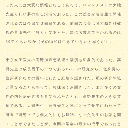
った人には大変な朗報となるであろう。ロマンチストの大磯
先生らしい夢のある講演であった。この総会が名古屋で開催
されるのは今回で３回目である。前回の会長は名大脳外科教
授の景山先生（故人）であった。次に名古屋で開かれるのは
30年くらい後か（その頃私は生きていないと思うが）。
東京女子医大の高野加寿恵教授の講演も印象的であった。高
野先生は成長因子の一つであるIGF-1の研究から、低身長の
臨床研究などの長年にわたる経験を話された。私の研究領域
と重なることもあって、興味深くお聞きした。また多くの女
性の内分泌研究者を育てられたことも、高野先生の大きな業
績である。大磯先生、高野先生と私にとって長年にわたって
身近で研究上でも個人的にもお世話になった先生のお話を聞
くことができたことが、今回の学会の最大の成果であったと