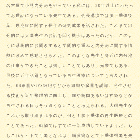
名古屋で小児内分泌をやっている私には、20年以上にわたっ
てお世話になっている先生である。会長講演では脳下垂体後
葉、尿崩症に関する長年の研究成果を話された。これまで部
分的には大磯先生のお話を聞く機会はあったのだが、このよ
うに系統的にお聞きすると学問的な重みと内分泌に関する情
熱に改めて感動させられた。このような先生と身近に内分泌
の仕事ができたことは嬉しいことでもあり、光栄でもある。
最後に近年話題となっている再生医療についても言及され
た。ES細胞やiPS細胞などから組織や臓器を誘導、発生させ
る技術が近年飛躍的に向上し、歯や筋肉あるいは神経などが
再生される日もそう遠くないことと考えられる。大磯先生が
これから取り組まれるのが、何と！脳下垂体の再生医療との
ことであった。動物ではすでに一部成功しているようだ。も
しこれがヒトで可能となれば、脳腫瘍などで下垂体機能を失