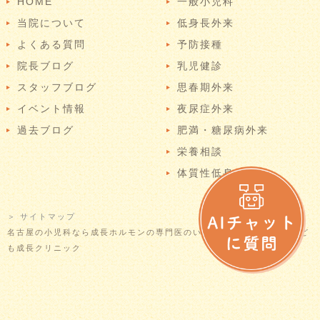
HOME
一般小児科
当院について
低身長外来
よくある質問
予防接種
院長ブログ
乳児健診
スタッフブログ
思春期外来
イベント情報
夜尿症外来
過去ブログ
肥満・糖尿病外来
栄養相談
体質性低身長
＞ サイトマップ
名古屋の小児科なら成長ホルモンの専門医のいる当院へ © なごやかこど
も成長クリニック