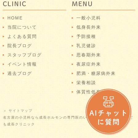
CLINIC
MENU
HOME
一般小児科
当院について
低身長外来
よくある質問
予防接種
院長ブログ
乳児健診
スタッフブログ
思春期外来
イベント情報
夜尿症外来
過去ブログ
肥満・糖尿病外来
栄養相談
体質性低身長
＞ サイトマップ
名古屋の小児科なら成長ホルモンの専門医のいる当院へ © なごやかこど
も成長クリニック