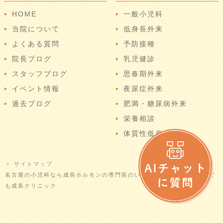
HOME
一般小児科
当院について
低身長外来
よくある質問
予防接種
院長ブログ
乳児健診
スタッフブログ
思春期外来
イベント情報
夜尿症外来
過去ブログ
肥満・糖尿病外来
栄養相談
体質性低身長
＞ サイトマップ
名古屋の小児科なら成長ホルモンの専門医のいる当院へ © なごやかこど
も成長クリニック