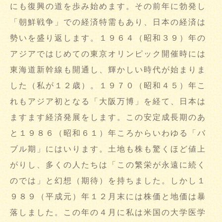
にも復興の道を歩み始めます。その前年に勃発し
「朝鮮戦争」での経済特需もあり、日本の経済は
勢いを盛り返します。１９６４（昭和３９）年の
アジアではじめての東京オリンピック開催時には
東海道新幹線も開通し、輝かしい時代が始まりま
した（私が１２歳）。１９７０（昭和４５）年こ
れもアジア初となる「大阪万博」を経て、日本は
ますます経済発展をします。この安定成長期のあ
と１９８６（昭和６１）年ころからいわゆる「バ
ブル期」にはいります。土地も株も驚くほど値上
がりし、多くの人たちは「この繁栄が永遠に続く
のでは」と幻想（期待）を持ちました。しかし１
９８９（平成元）年１２月末には株価と地価は暴
落しました。この年の４月に私は米国の大学医学