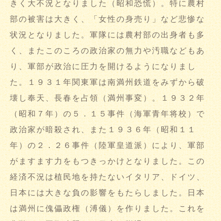
きく大不況となりました（昭和恐慌）。特に農村
部の被害は大きく、「女性の身売り」など悲惨な
状況となりました。軍隊には農村部の出身者も多
く、またこのころの政治家の無力や汚職などもあ
り、軍部が政治に圧力を開けるようになりまし
た。１９３１年関東軍は南満州鉄道をみずから破
壊し奉天、長春を占領（満州事変）。１９３２年
（昭和７年）の５．１５事件（海軍青年将校）で
政治家が暗殺され、また１９３６年（昭和１１
年）の２．２６事件（陸軍皇道派）により、軍部
がますます力をもつきっかけとなりました。この
経済不況は植民地を持たないイタリア、ドイツ、
日本には大きな負の影響をもたらしました。日本
は満州に傀儡政権（溥儀）を作りました。これを