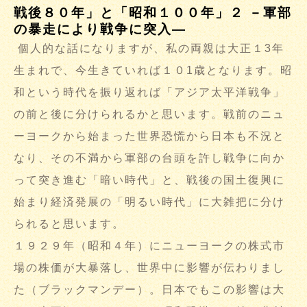
戦後８０年」と「昭和１００年」２ －軍部
の暴走により戦争に突入―
個人的な話になりますが、私の両親は大正１3年
生まれで、今生きていれば１０1歳となります。昭
和という時代を振り返れば「アジア太平洋戦争」
の前と後に分けられるかと思います。戦前のニュ
ーヨークから始まった世界恐慌から日本も不況と
なり、その不満から軍部の台頭を許し戦争に向か
って突き進む「暗い時代」と、戦後の国土復興に
始まり経済発展の「明るい時代」に大雑把に分け
られると思います。
１９２９年（昭和４年）にニューヨークの株式市
場の株価が大暴落し、世界中に影響が伝わりまし
た（ブラックマンデー）。日本でもこの影響は大