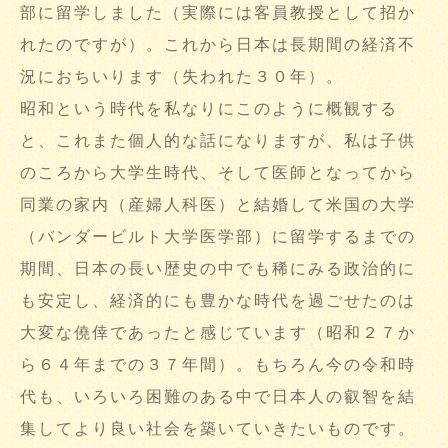
部に留学しました（実際には客員教授として招か
れたのですが）。これから日本は長期間の経済不
況におちいります（失われた３０年）。
昭和という時代を私なりにこのように概観する
と、これまた個人的な話になりますが、私は子供
のころから大学生時代、そして医師となってから
同業の家内（産婦人科医）と結婚して米国の大学
（バンダービルト大学医学部）に留学するまでの
期間、日本の長い歴史の中でも稀にみる政治的に
も安定し、経済的にも豊かな時代を過ごせたのは
大変な僥倖であったと感じています（昭和２７か
ら６４年までの３７年間）。もちろん今の令和時
代も、いろいろ困難のある中で日本人の叡智を結
集してより良い社会を築いていきたいものです。