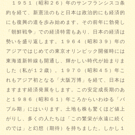
１９５１（昭和２６）年のサンフランシスコ条
約を経て、新憲法のもと日本は政治的にも経済的
にも復興の道を歩み始めます。その前年に勃発し
「朝鮮戦争」での経済特需もあり、日本の経済は
勢いを盛り返します。１９６４（昭和３９）年の
アジアではじめての東京オリンピック開催時には
東海道新幹線も開通し、輝かしい時代が始まりま
した（私が１２歳）。１９７０（昭和４５）年こ
れもアジア初となる「大阪万博」を経て、日本は
ますます経済発展をします。この安定成長期のあ
と１９８６（昭和６１）年ころからいわゆる「バ
ブル期」にはいります。土地も株も驚くほど値上
がりし、多くの人たちは「この繁栄が永遠に続く
のでは」と幻想（期待）を持ちました。しかし１