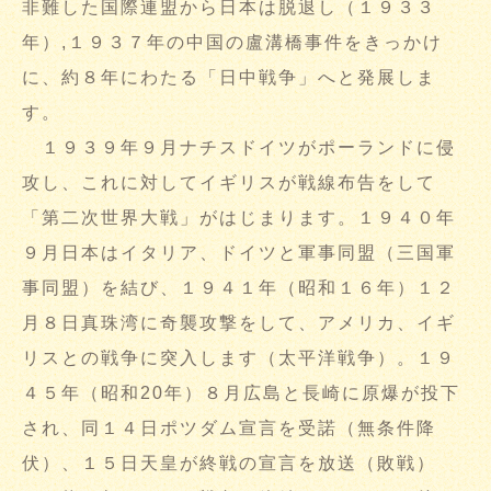
非難した国際連盟から日本は脱退し（１９３３
年）,１９３７年の中国の盧溝橋事件をきっかけ
に、約８年にわたる「日中戦争」へと発展しま
す。
１９３９年９月ナチスドイツがポーランドに侵
攻し、これに対してイギリスが戦線布告をして
「第二次世界大戦」がはじまります。１９４０年
９月日本はイタリア、ドイツと軍事同盟（三国軍
事同盟）を結び、１９４１年（昭和１６年）１２
月８日真珠湾に奇襲攻撃をして、アメリカ、イギ
リスとの戦争に突入します（太平洋戦争）。１９
４５年（昭和20年）８月広島と長崎に原爆が投下
され、同１４日ポツダム宣言を受諾（無条件降
伏）、１５日天皇が終戦の宣言を放送（敗戦）