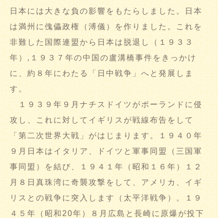
日本には大きな負の影響をもたらしました。日本
は満州に傀儡政権（溥儀）を作りました。これを
非難した国際連盟から日本は脱退し（１９３３
年）,１９３７年の中国の盧溝橋事件をきっかけ
に、約８年にわたる「日中戦争」へと発展しま
す。
１９３９年９月ナチスドイツがポーランドに侵
攻し、これに対してイギリスが戦線布告をして
「第二次世界大戦」がはじまります。１９４０年
９月日本はイタリア、ドイツと軍事同盟（三国軍
事同盟）を結び、１９４１年（昭和１６年）１２
月８日真珠湾に奇襲攻撃をして、アメリカ、イギ
リスとの戦争に突入します（太平洋戦争）。１９
４５年（昭和20年）８月広島と長崎に原爆が投下