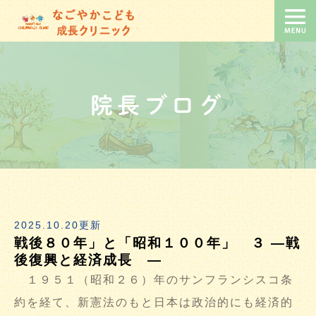
院長ブログ
2025.10.20更新
戦後８０年」と「昭和１００年」 ３ ―戦
後復興と経済成長 ―
１９５１（昭和２６）年のサンフランシスコ条
約を経て、新憲法のもと日本は政治的にも経済的