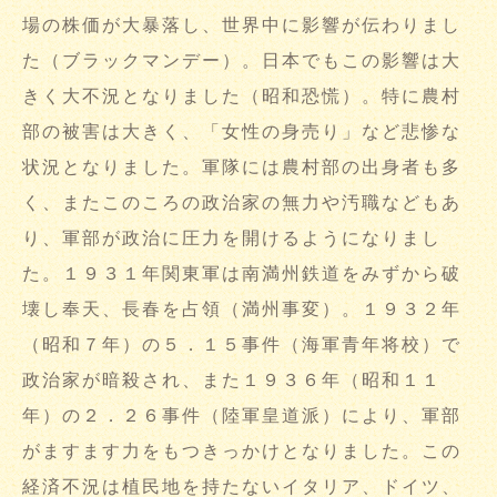
場の株価が大暴落し、世界中に影響が伝わりまし
た（ブラックマンデー）。日本でもこの影響は大
きく大不況となりました（昭和恐慌）。特に農村
部の被害は大きく、「女性の身売り」など悲惨な
状況となりました。軍隊には農村部の出身者も多
く、またこのころの政治家の無力や汚職などもあ
り、軍部が政治に圧力を開けるようになりまし
た。１９３１年関東軍は南満州鉄道をみずから破
壊し奉天、長春を占領（満州事変）。１９３２年
（昭和７年）の５．１５事件（海軍青年将校）で
政治家が暗殺され、また１９３６年（昭和１１
年）の２．２６事件（陸軍皇道派）により、軍部
がますます力をもつきっかけとなりました。この
経済不況は植民地を持たないイタリア、ドイツ、