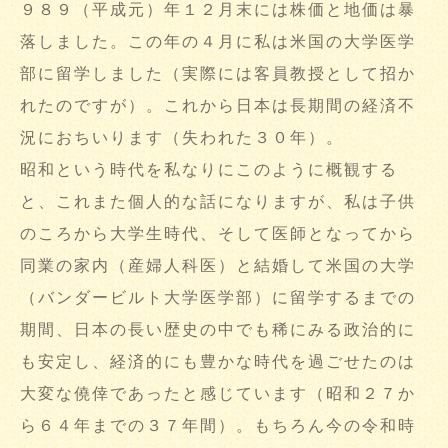
９８９（平成元）年１２月末には株価と地価は暴
落しました。この年の４月に私は米国の大学医学
部に留学しました（実際には客員教授として招か
れたのですが）。これから日本は長期間の経済不
況におちいります（失われた３０年）。
昭和という時代を私なりにこのように概観する
と、これまた個人的な話になりますが、私は子供
のころから大学生時代、そして医師となってから
同業の家内（産婦人科医）と結婚して米国の大学
（バンダービルト大学医学部）に留学するまでの
期間、日本の長い歴史の中でも稀にみる政治的に
も安定し、経済的にも豊かな時代を過ごせたのは
大変な僥倖であったと感じています（昭和２７か
ら６４年までの３７年間）。もちろん今の令和時