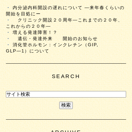
内分泌内科開設の遅れについて ―来年春くらいの
開始を目処にー
クリニック開設２０周年―これまでの２０年、
これからの２０年―
増える発達障害！？
遺伝・発達外来 開始のお知らせ
消化管ホルモン：インクレチン（GIP,
GLP―1）について
SEARCH