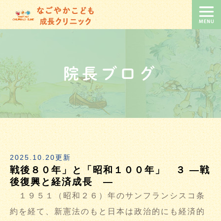
院長ブログ
2025.10.20更新
戦後８０年」と「昭和１００年」 ３ ―戦
後復興と経済成長 ―
１９５１（昭和２６）年のサンフランシスコ条
約を経て、新憲法のもと日本は政治的にも経済的