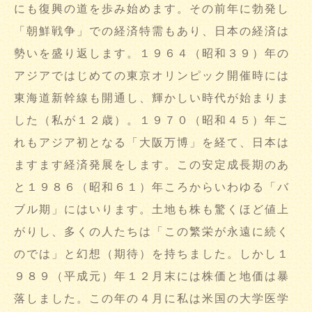
にも復興の道を歩み始めます。その前年に勃発し
「朝鮮戦争」での経済特需もあり、日本の経済は
勢いを盛り返します。１９６４（昭和３９）年の
アジアではじめての東京オリンピック開催時には
東海道新幹線も開通し、輝かしい時代が始まりま
した（私が１２歳）。１９７０（昭和４５）年こ
れもアジア初となる「大阪万博」を経て、日本は
ますます経済発展をします。この安定成長期のあ
と１９８６（昭和６１）年ころからいわゆる「バ
ブル期」にはいります。土地も株も驚くほど値上
がりし、多くの人たちは「この繁栄が永遠に続く
のでは」と幻想（期待）を持ちました。しかし１
９８９（平成元）年１２月末には株価と地価は暴
落しました。この年の４月に私は米国の大学医学