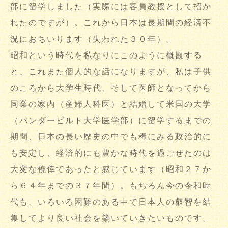
部に留学しました（実際には客員教授として招か
れたのですが）。これから日本は長期間の経済不
況におちいります（失われた３０年）。
昭和という時代を私なりにこのように概観する
と、これまた個人的な話になりますが、私は子供
のころから大学生時代、そして医師となってから
同業の家内（産婦人科医）と結婚して米国の大学
（バンダービルト大学医学部）に留学するまでの
期間、日本の長い歴史の中でも稀にみる政治的に
も安定し、経済的にも豊かな時代を過ごせたのは
大変な僥倖であったと感じています（昭和２７か
ら６４年までの３７年間）。もちろん今の令和時
代も、いろいろ困難のある中で日本人の叡智を結
集してより良い社会を築いていきたいものです。