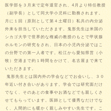
医学部を３月末で定年退官され、4月より特任教授
（副学長）として同大学小児科に勤務されます。
月に１回（原則として第４土曜日）私共の内分泌
外来を担当していただきます。鬼形先生は米国の
シカゴ大学で世界的な権威の教授のもとで甲状腺
ホルモンの研究をされ、日本の小児内分泌ではこ
の分野での第一人者です。松江から愛知県営（小
牧）空港まで約１時間をかけて、名古屋まで来て
いただきます。
鬼形先生とは国内外の学会などでお会いし、３０
年近い付き合いがあります。学会では研究面だけ
でなく、そのあとの食事やお酒などでも親しくさ
せてもらっています。医師として優秀なだけでな
く、人間的にも暖かく親しみやすい先生です。こ